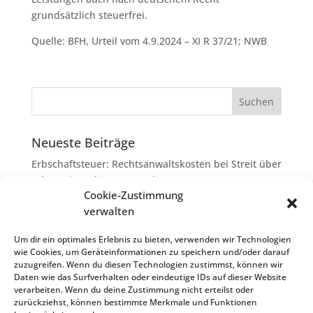
grundsätzlich steuerfrei.
Quelle: BFH, Urteil vom 4.9.2024 – XI R 37/21; NWB
Neueste Beiträge
Erbschaftsteuer: Rechtsanwaltskosten bei Streit über
Erbauseinandersetzung als
Cookie-Zustimmung
Nachlassverbindlichkeiten
verwalten
Umsatzsteuer-Umrechnungskurse Juli 2026
Keine Steuerfreiheit eines sog. Konfusionsgewinns
Um dir ein optimales Erlebnis zu bieten, verwenden wir Technologien
wie Cookies, um Geräteinformationen zu speichern und/oder darauf
bei Mutterkapitalgesellschaft
zuzugreifen. Wenn du diesen Technologien zustimmst, können wir
Schenkungsteuer: Zinssatz von 5,5 % für die
Daten wie das Surfverhalten oder eindeutige IDs auf dieser Website
verarbeiten. Wenn du deine Zustimmung nicht erteilst oder
Bewertung von Leibrenten verfassungsgemäß
zurückziehst, können bestimmte Merkmale und Funktionen
Passivierung einer Verbindlichkeit im