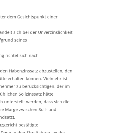
nter dem Gesichtspunkt einer
delt sich bei der Unverzinslichkeit
ufgrund seines
g richtet sich nach
f den Habenzinssatz abzustellen, den
tte erhalten können. Vielmehr ist
itnehmer zu berücksichtigen, der im
üblichen Sollzinssatz hätte
 unterstellt werden, dass sich die
he Marge zwischen Soll- und
ndsatz).
zgericht bestätigte
 Denn in den Streitjahren lag der