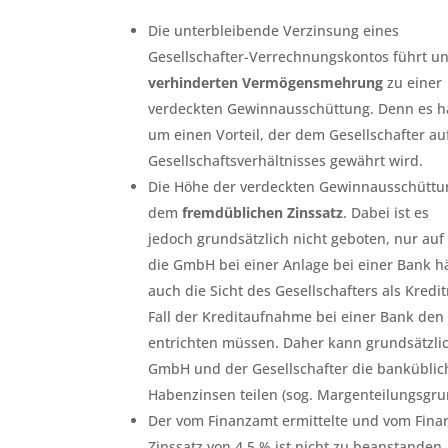
Die unterbleibende Verzinsung eines
Gesellschafter-Verrechnungskontos führt u
verhinderten Vermögensmehrung
zu einer
verdeckten Gewinnausschüttung. Denn es han
um einen Vorteil, der dem Gesellschafter a
Gesellschaftsverhältnisses gewährt wird.
Die Höhe der verdeckten Gewinnausschüttun
dem
fremdüblichen Zinssatz
. Dabei ist es
jedoch grundsätzlich nicht geboten, nur au
die GmbH bei einer Anlage bei einer Bank hä
auch die Sicht des Gesellschafters als Kred
Fall der Kreditaufnahme bei einer Bank den 
entrichten müssen. Daher kann grundsätzlich
GmbH und der Gesellschafter die banküblic
Habenzinsen teilen (sog. Margenteilungsgru
Der vom Finanzamt ermittelte und vom Finan
Zinssatz von 4,5 % ist nicht zu beanstanden.