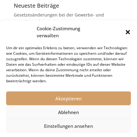
Neueste Beiträge
Gesetzesänderungen bei der Gewerbe- und
Grunderwerbsteuer
Cookie-Zustimmung
Erbschaftsteuer: Rechtsanwaltskosten bei Streit über
verwalten
Erbauseinandersetzung als
Nachlassverbindlichkeiten
Um dir ein optimales Erlebnis zu bieten, verwenden wir Technologien
wie Cookies, um Geräteinformationen zu speichern und/oder darauf
Umsatzsteuer-Umrechnungskurse Juli 2026
zuzugreifen. Wenn du diesen Technologien zustimmst, können wir
Keine Steuerfreiheit eines sog. Konfusionsgewinns
Daten wie das Surfverhalten oder eindeutige IDs auf dieser Website
verarbeiten. Wenn du deine Zustimmung nicht erteilst oder
bei Mutterkapitalgesellschaft
zurückziehst, können bestimmte Merkmale und Funktionen
Schenkungsteuer: Zinssatz von 5,5 % für die
beeinträchtigt werden.
Bewertung von Leibrenten verfassungsgemäß
Akzeptieren
Ablehnen
Impressum
Datenschutz
Cookie-Richtlinie (EU)
Einstellungen ansehen