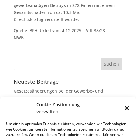
gewerbsmäßigen Betrugs in 272 Fällen mit einem
Gesamtschaden von ca. 10,5 Mio.
€ rechtskräftig verurteilt wurde.
Quelle: BFH, Urteil vom 4.12.2025 – V R 38/23;
NWB
Neueste Beiträge
Gesetzesänderungen bei der Gewerbe- und
Grunderwerbsteuer
Cookie-Zustimmung
Erbschaftsteuer: Rechtsanwaltskosten bei Streit über
verwalten
Erbauseinandersetzung als
Nachlassverbindlichkeiten
Um dir ein optimales Erlebnis zu bieten, verwenden wir Technologien
wie Cookies, um Geräteinformationen zu speichern und/oder darauf
Umsatzsteuer-Umrechnungskurse Juli 2026
zuzugreifen. Wenn du diesen Technologien zustimmst, können wir