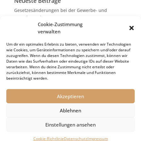
Neueste Beiträge
Gesetzesänderungen bei der Gewerbe- und
Grunderwerbsteuer
Cookie-Zustimmung
Erbschaftsteuer: Rechtsanwaltskosten bei Streit über
verwalten
Erbauseinandersetzung als
Nachlassverbindlichkeiten
Um dir ein optimales Erlebnis zu bieten, verwenden wir Technologien
wie Cookies, um Geräteinformationen zu speichern und/oder darauf
Umsatzsteuer-Umrechnungskurse Juli 2026
zuzugreifen. Wenn du diesen Technologien zustimmst, können wir
Keine Steuerfreiheit eines sog. Konfusionsgewinns
Daten wie das Surfverhalten oder eindeutige IDs auf dieser Website
verarbeiten. Wenn du deine Zustimmung nicht erteilst oder
bei Mutterkapitalgesellschaft
zurückziehst, können bestimmte Merkmale und Funktionen
Schenkungsteuer: Zinssatz von 5,5 % für die
beeinträchtigt werden.
Bewertung von Leibrenten verfassungsgemäß
Akzeptieren
Ablehnen
Impressum
Datenschutz
Cookie-Richtlinie (EU)
Einstellungen ansehen
© 2021 Kanzlei Dr. Holger Sachs
Cookie-Richtlinie
Datenschutz
Impressum