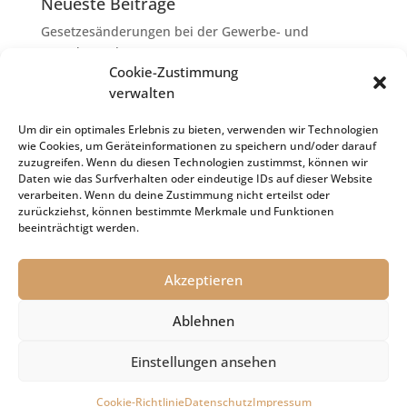
Neueste Beiträge
Gesetzesänderungen bei der Gewerbe- und
Grunderwerbsteuer
Cookie-Zustimmung
Erbschaftsteuer: Rechtsanwaltskosten bei Streit über
verwalten
Erbauseinandersetzung als
Nachlassverbindlichkeiten
Um dir ein optimales Erlebnis zu bieten, verwenden wir Technologien
wie Cookies, um Geräteinformationen zu speichern und/oder darauf
Umsatzsteuer-Umrechnungskurse Juli 2026
zuzugreifen. Wenn du diesen Technologien zustimmst, können wir
Keine Steuerfreiheit eines sog. Konfusionsgewinns
Daten wie das Surfverhalten oder eindeutige IDs auf dieser Website
verarbeiten. Wenn du deine Zustimmung nicht erteilst oder
bei Mutterkapitalgesellschaft
zurückziehst, können bestimmte Merkmale und Funktionen
Schenkungsteuer: Zinssatz von 5,5 % für die
beeinträchtigt werden.
Bewertung von Leibrenten verfassungsgemäß
Akzeptieren
Ablehnen
Impressum
Datenschutz
Cookie-Richtlinie (EU)
Einstellungen ansehen
© 2021 Kanzlei Dr. Holger Sachs
Cookie-Richtlinie
Datenschutz
Impressum