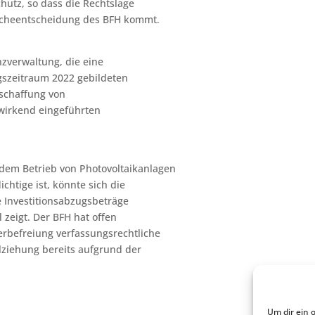
hutz, so dass die Rechtslage
tsacheentscheidung des BFH kommt.
nzverwaltung, die eine
szeitraum 2022 gebildeten
nschaffung von
kwirkend eingeführten
 dem Betrieb von Photovoltaikanlagen
ichtige ist, könnte sich die
e Investitionsabzugsbeträge
l zeigt. Der BFH hat offen
erbefreiung verfassungsrechtliche
lziehung bereits aufgrund der
Um dir ein 