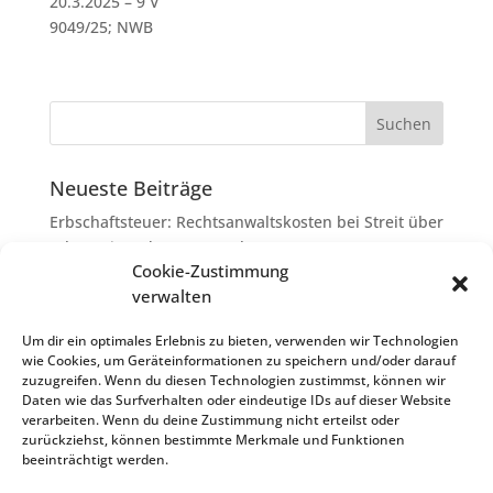
20.3.2025 – 9 V
9049/25; NWB
Neueste Beiträge
Erbschaftsteuer: Rechtsanwaltskosten bei Streit über
Erbauseinandersetzung als
Cookie-Zustimmung
Nachlassverbindlichkeiten
verwalten
Umsatzsteuer-Umrechnungskurse Juli 2026
Keine Steuerfreiheit eines sog. Konfusionsgewinns
Um dir ein optimales Erlebnis zu bieten, verwenden wir Technologien
wie Cookies, um Geräteinformationen zu speichern und/oder darauf
bei Mutterkapitalgesellschaft
zuzugreifen. Wenn du diesen Technologien zustimmst, können wir
Schenkungsteuer: Zinssatz von 5,5 % für die
Daten wie das Surfverhalten oder eindeutige IDs auf dieser Website
verarbeiten. Wenn du deine Zustimmung nicht erteilst oder
Bewertung von Leibrenten verfassungsgemäß
zurückziehst, können bestimmte Merkmale und Funktionen
Passivierung einer Verbindlichkeit im
beeinträchtigt werden.
Insolvenzverfahren