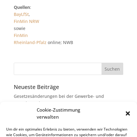
Quellen
:
BayLfSt
,
FinMin NRW
sowie
FinMin
Rheinland-Pfalz
online; NWB
Neueste Beiträge
Gesetzesänderungen bei der Gewerbe- und
Grunderwerbsteuer
Cookie-Zustimmung
Erbschaftsteuer: Rechtsanwaltskosten bei Streit über
verwalten
Erbauseinandersetzung als
Nachlassverbindlichkeiten
Um dir ein optimales Erlebnis zu bieten, verwenden wir Technologien
wie Cookies, um Geräteinformationen zu speichern und/oder darauf
Umsatzsteuer-Umrechnungskurse Juli 2026