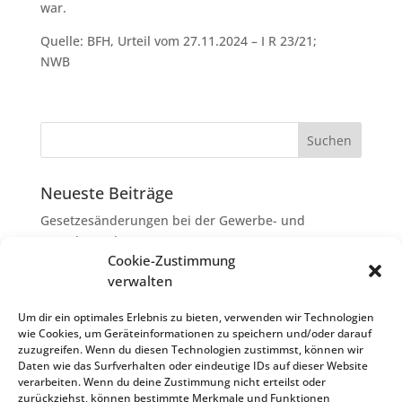
war.
Quelle: BFH, Urteil vom 27.11.2024 – I R 23/21;
NWB
Neueste Beiträge
Gesetzesänderungen bei der Gewerbe- und
Grunderwerbsteuer
Cookie-Zustimmung
Erbschaftsteuer: Rechtsanwaltskosten bei Streit über
verwalten
Erbauseinandersetzung als
Nachlassverbindlichkeiten
Um dir ein optimales Erlebnis zu bieten, verwenden wir Technologien
wie Cookies, um Geräteinformationen zu speichern und/oder darauf
Umsatzsteuer-Umrechnungskurse Juli 2026
zuzugreifen. Wenn du diesen Technologien zustimmst, können wir
Keine Steuerfreiheit eines sog. Konfusionsgewinns
Daten wie das Surfverhalten oder eindeutige IDs auf dieser Website
verarbeiten. Wenn du deine Zustimmung nicht erteilst oder
bei Mutterkapitalgesellschaft
zurückziehst, können bestimmte Merkmale und Funktionen