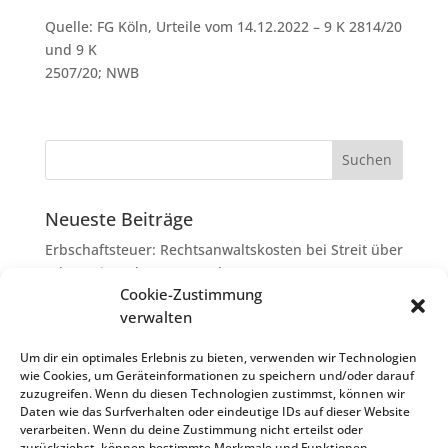
Quelle: FG Köln, Urteile vom 14.12.2022 – 9 K 2814/20
und 9 K
2507/20; NWB
Neueste Beiträge
Erbschaftsteuer: Rechtsanwaltskosten bei Streit über
Erbauseinandersetzung als
Cookie-Zustimmung
Nachlassverbindlichkeiten
verwalten
Umsatzsteuer-Umrechnungskurse Juli 2026
Keine Steuerfreiheit eines sog. Konfusionsgewinns
Um dir ein optimales Erlebnis zu bieten, verwenden wir Technologien
wie Cookies, um Geräteinformationen zu speichern und/oder darauf
bei Mutterkapitalgesellschaft
zuzugreifen. Wenn du diesen Technologien zustimmst, können wir
Schenkungsteuer: Zinssatz von 5,5 % für die
Daten wie das Surfverhalten oder eindeutige IDs auf dieser Website
verarbeiten. Wenn du deine Zustimmung nicht erteilst oder
Bewertung von Leibrenten verfassungsgemäß
zurückziehst, können bestimmte Merkmale und Funktionen