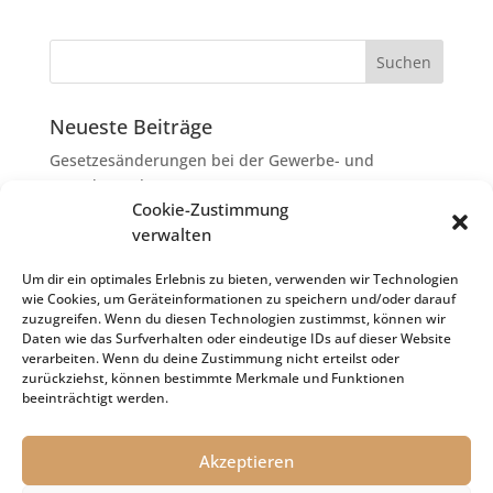
Neueste Beiträge
Gesetzesänderungen bei der Gewerbe- und
Grunderwerbsteuer
Cookie-Zustimmung
Erbschaftsteuer: Rechtsanwaltskosten bei Streit über
verwalten
Erbauseinandersetzung als
Nachlassverbindlichkeiten
Um dir ein optimales Erlebnis zu bieten, verwenden wir Technologien
wie Cookies, um Geräteinformationen zu speichern und/oder darauf
Umsatzsteuer-Umrechnungskurse Juli 2026
zuzugreifen. Wenn du diesen Technologien zustimmst, können wir
Keine Steuerfreiheit eines sog. Konfusionsgewinns
Daten wie das Surfverhalten oder eindeutige IDs auf dieser Website
verarbeiten. Wenn du deine Zustimmung nicht erteilst oder
bei Mutterkapitalgesellschaft
zurückziehst, können bestimmte Merkmale und Funktionen
Schenkungsteuer: Zinssatz von 5,5 % für die
beeinträchtigt werden.
Bewertung von Leibrenten verfassungsgemäß
Akzeptieren