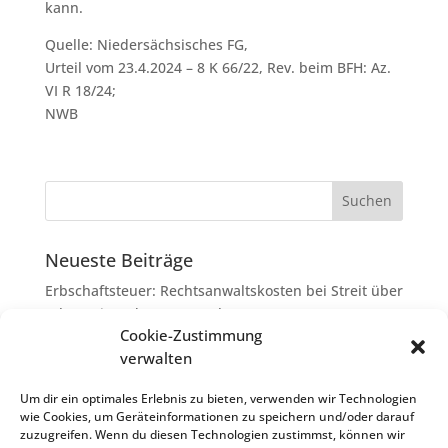
kann.
Quelle: Niedersächsisches FG,
Urteil vom 23.4.2024 – 8 K 66/22, Rev. beim BFH: Az.
VI R 18/24;
NWB
Neueste Beiträge
Erbschaftsteuer: Rechtsanwaltskosten bei Streit über
Erbauseinandersetzung als
Cookie-Zustimmung
Nachlassverbindlichkeiten
verwalten
Umsatzsteuer-Umrechnungskurse Juli 2026
Keine Steuerfreiheit eines sog. Konfusionsgewinns
Um dir ein optimales Erlebnis zu bieten, verwenden wir Technologien
wie Cookies, um Geräteinformationen zu speichern und/oder darauf
bei Mutterkapitalgesellschaft
zuzugreifen. Wenn du diesen Technologien zustimmst, können wir