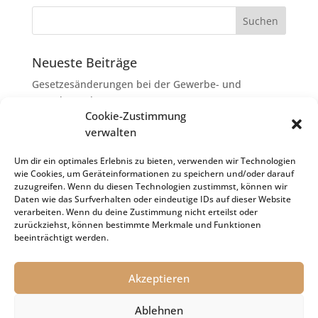
Neueste Beiträge
Gesetzesänderungen bei der Gewerbe- und
Grunderwerbsteuer
Cookie-Zustimmung
Erbschaftsteuer: Rechtsanwaltskosten bei Streit über
verwalten
Erbauseinandersetzung als
Nachlassverbindlichkeiten
Um dir ein optimales Erlebnis zu bieten, verwenden wir Technologien
wie Cookies, um Geräteinformationen zu speichern und/oder darauf
Umsatzsteuer-Umrechnungskurse Juli 2026
zuzugreifen. Wenn du diesen Technologien zustimmst, können wir
Keine Steuerfreiheit eines sog. Konfusionsgewinns
Daten wie das Surfverhalten oder eindeutige IDs auf dieser Website
verarbeiten. Wenn du deine Zustimmung nicht erteilst oder
bei Mutterkapitalgesellschaft
zurückziehst, können bestimmte Merkmale und Funktionen
Schenkungsteuer: Zinssatz von 5,5 % für die
beeinträchtigt werden.
Bewertung von Leibrenten verfassungsgemäß
Akzeptieren
Ablehnen