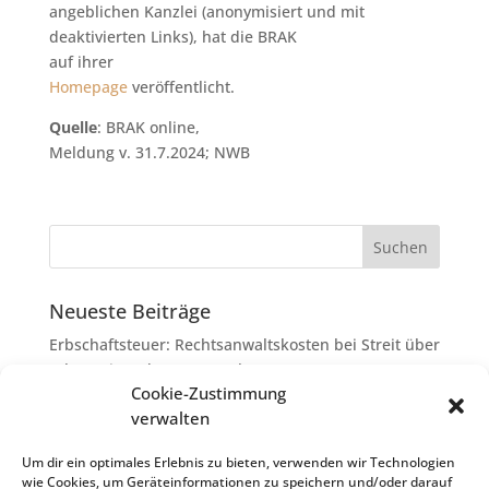
angeblichen Kanzlei (anonymisiert und mit
deaktivierten Links), hat die BRAK
auf ihrer
Homepage
veröffentlicht.
Quelle
: BRAK online,
Meldung v. 31.7.2024; NWB
Neueste Beiträge
Erbschaftsteuer: Rechtsanwaltskosten bei Streit über
Erbauseinandersetzung als
Cookie-Zustimmung
Nachlassverbindlichkeiten
verwalten
Umsatzsteuer-Umrechnungskurse Juli 2026
Keine Steuerfreiheit eines sog. Konfusionsgewinns
Um dir ein optimales Erlebnis zu bieten, verwenden wir Technologien
wie Cookies, um Geräteinformationen zu speichern und/oder darauf
bei Mutterkapitalgesellschaft