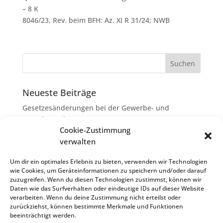
– 8 K
8046/23, Rev. beim BFH: Az. XI R 31/24; NWB
Neueste Beiträge
Gesetzesänderungen bei der Gewerbe- und
Grunderwerbsteuer
Cookie-Zustimmung
Erbschaftsteuer: Rechtsanwaltskosten bei Streit über
verwalten
Erbauseinandersetzung als
Nachlassverbindlichkeiten
Um dir ein optimales Erlebnis zu bieten, verwenden wir Technologien
wie Cookies, um Geräteinformationen zu speichern und/oder darauf
Umsatzsteuer-Umrechnungskurse Juli 2026
zuzugreifen. Wenn du diesen Technologien zustimmst, können wir
Keine Steuerfreiheit eines sog. Konfusionsgewinns
Daten wie das Surfverhalten oder eindeutige IDs auf dieser Website
verarbeiten. Wenn du deine Zustimmung nicht erteilst oder
bei Mutterkapitalgesellschaft
zurückziehst, können bestimmte Merkmale und Funktionen
Schenkungsteuer: Zinssatz von 5,5 % für die
beeinträchtigt werden.