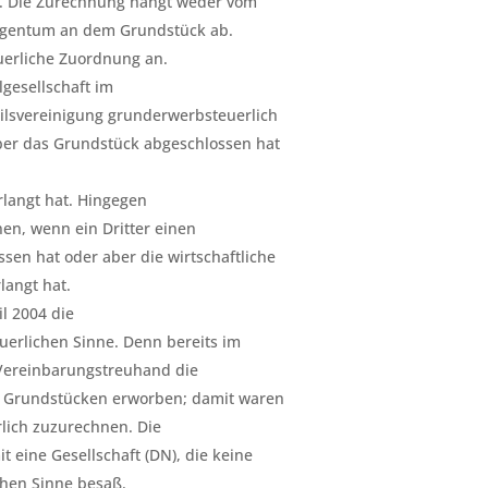
t. Die Zurechnung hängt weder vom
 Eigentum an dem Grundstück ab.
uerliche Zuordnung an.
lgesellschaft im
ilsvereinigung grunderwerbsteuerlich
ber das Grundstück abgeschlossen hat
langt hat. Hingegen
en, wenn ein Dritter einen
sen hat oder aber die wirtschaftliche
angt hat.
il 2004 die
erlichen Sinne. Denn bereits im
Vereinbarungstreuhand die
n Grundstücken erworben; damit waren
lich zuzurechnen. Die
t eine Gesellschaft (DN), die keine
hen Sinne besaß.