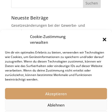
Neueste Beiträge
Gesetzesänderungen bei der Gewerbe- und
Grunderwerbsteuer
Cookie-Zustimmung
Erbschaftsteuer: Rechtsanwaltskosten bei Streit über
verwalten
Erbauseinandersetzung als
Nachlassverbindlichkeiten
Um dir ein optimales Erlebnis zu bieten, verwenden wir Technologien
wie Cookies, um Geräteinformationen zu speichern und/oder darauf
Umsatzsteuer-Umrechnungskurse Juli 2026
zuzugreifen. Wenn du diesen Technologien zustimmst, können wir
Keine Steuerfreiheit eines sog. Konfusionsgewinns
Daten wie das Surfverhalten oder eindeutige IDs auf dieser Website
verarbeiten. Wenn du deine Zustimmung nicht erteilst oder
bei Mutterkapitalgesellschaft
zurückziehst, können bestimmte Merkmale und Funktionen
Schenkungsteuer: Zinssatz von 5,5 % für die
beeinträchtigt werden.
Bewertung von Leibrenten verfassungsgemäß
Akzeptieren
Ablehnen
Impressum
Datenschutz